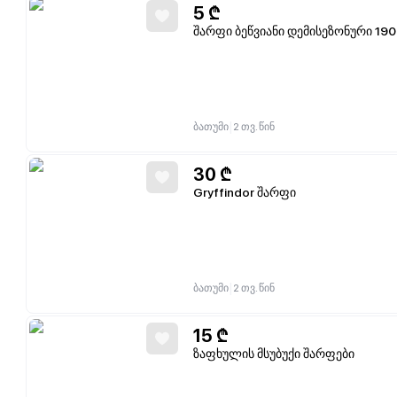
5
₾
შარფი ბეწვიანი დემისეზონური 19
|
ბათუმი
2 თვ. წინ
30
₾
Gryffindor შარფი
|
ბათუმი
2 თვ. წინ
15
₾
ზაფხულის მსუბუქი შარფები