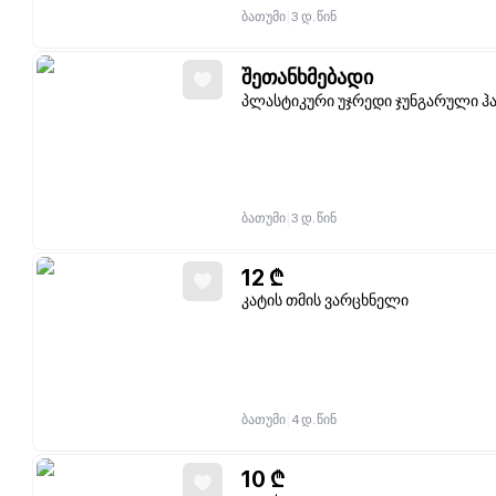
|
ბათუმი
3 დ. წინ
შეთანხმებადი
პლასტიკური უჯრედი ჯუნგარული ჰა
|
ბათუმი
3 დ. წინ
12
₾
კატის თმის ვარცხნელი
|
ბათუმი
4 დ. წინ
10
₾