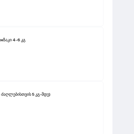
кზაკი 4-6 კგ
ა ძაღლებისთვის 5 კგ-მდე)