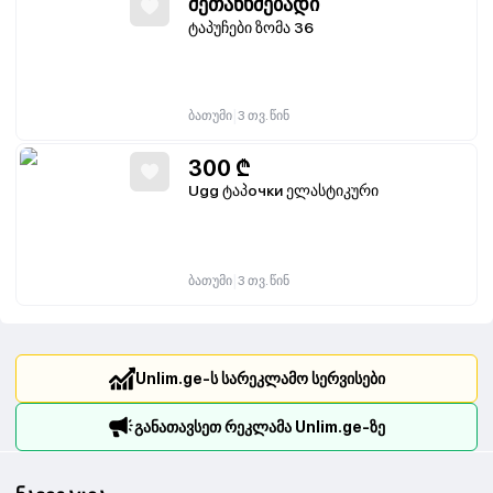
შეთანხმებადი
ტაპუჩები ზომა 36
|
ბათუმი
3 თვ. წინ
300
₾
Ugg ტაპочки ელასტიკური
|
ბათუმი
3 თვ. წინ
Unlim.ge-ს სარეკლამო სერვისები
განათავსეთ რეკლამა Unlim.ge-ზე