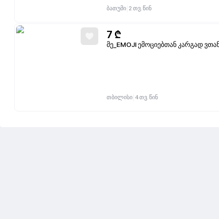
|
ბათუმი
2 თვ. წინ
7
₾
მე_EMOJI ემოციებთან კარგად ვთ
|
თბილისი
4 თვ. წინ