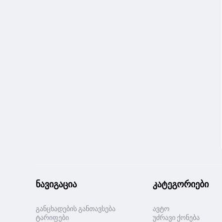
ნავიგაცია
კატეგორიები
განცხადების განთავსება
ავტო
ტარიფები
უძრავი ქონება