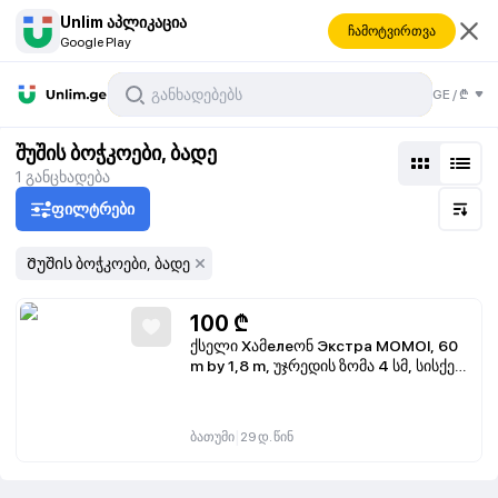
Unlim აპლიკაცია
ჩამოტვირთვა
Google Play
GE
/
₾
შუშის ბოჭკოები, ბადე
1
განცხადება
ფილტრები
Შუშის ბოჭკოები, ბადე
100
₾
ქსელი Хამелеონ Экстра MOMOI, 60
m by 1,8 m, უჯრედის ზომა 4 სმ, სისქე
0,12 მმ
|
ბათუმი
29 დ. წინ