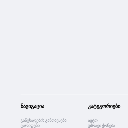
ნავიგაცია
კატეგორიები
განცხადების განთავსება
ავტო
ტარიფები
უძრავი ქონება