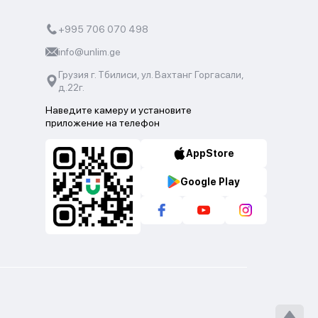
+995 706 070 498
info@unlim.ge
Грузия г. Тбилиси, ул. Вахтанг Горгасали,
д.22г.
Наведите камеру и установите
приложение на телефон
AppStore
Google Play