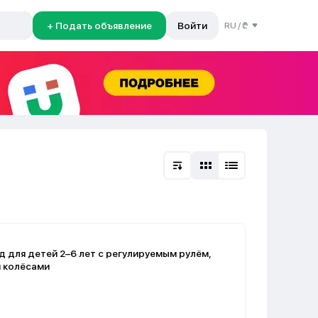
+ Подать объявление
Войти
RU
/
₾
 для детей 2–6 лет с регулируемым рулём,
 колёсами