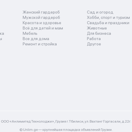
Женский гардероб
Сад и огород
Мужской гардероб
Хобби, спорт и туризм
Красота и здоровье
Свадьба и праздники
Всё для детей и мам
Животные
ка
Мебель
Для бизнеса
ы
Все для дома
Работа
Ремонт и стройка
Другое
ООО «Анлимитед Технолоджи», Грузия г. Тбилиси, ул. Вахтанг Горгасали, д.22г.
© Unlim.ge —
крупнейшая площадка объявлений Грузии.