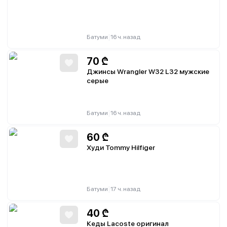
|
Батуми
16 ч. назад
70
₾
Джинсы Wrangler W32 L32 мужские
серые
|
Батуми
16 ч. назад
60
₾
Худи Tommy Hilfiger
|
Батуми
17 ч. назад
40
₾
Кеды Lacoste оригинал