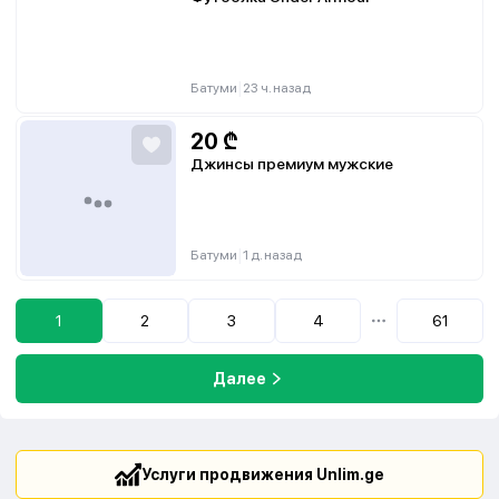
|
Батуми
23 ч. назад
20
₾
Джинсы премиум мужские
|
Батуми
1 д. назад
1
2
3
4
61
...
Далее
Услуги продвижения Unlim.ge