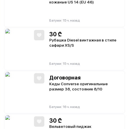
кожаные US 14 (EU 46)
|
Батуми
15 ч. назад
30
₾
Рубашка Diesel винтажная в стиле
сафари XS/S
|
Батуми
15 ч. назад
Договорная
Кеды Converse оригинальные
размер 38, состояние 8/10
|
Батуми
16 ч. назад
30
₾
Вельветовый пиджак