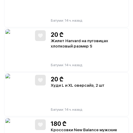
|
Батуми
14 ч. назад
20
₾
Жилет Harvard на пуговицах
хлопковый размер S
|
Батуми
14 ч. назад
20
₾
Худи L и XL оверсайз, 2 шт
|
Батуми
14 ч. назад
180
₾
Кроссовки New Balance мужские