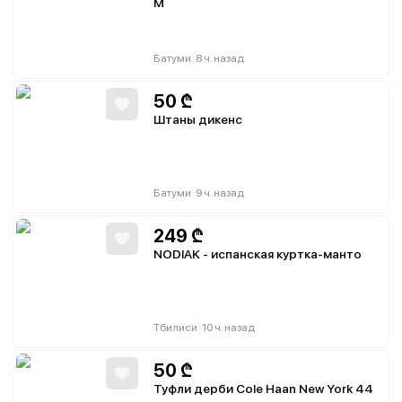
M
|
Батуми
8 ч. назад
50
₾
Штаны дикенс
|
Батуми
9 ч. назад
249
₾
NODIAK - испанская куртка-манто
|
Тбилиси
10 ч. назад
50
₾
Туфли дерби Cole Haan New York 44