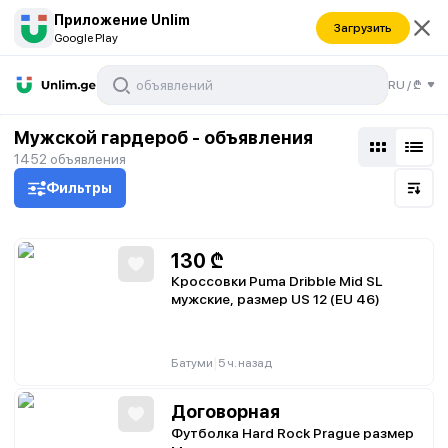
Приложение Unlim
Загрузить
Google Play
RU
/
₾
Мужской гардероб - объявления
1452
объявления
Фильтры
130
₾
Кроссовки Puma Dribble Mid SL
мужские, размер US 12 (EU 46)
|
Батуми
5 ч. назад
Договорная
Футболка Hard Rock Prague размер