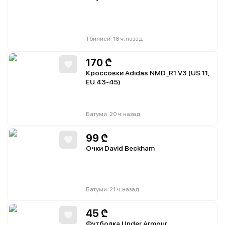
|
Тбилиси
18 ч. назад
170
₾
Кроссовки Adidas NMD_R1 V3 (US 11,
EU 43-45)
|
Батуми
20 ч. назад
99
₾
Очки David Beckham
|
Батуми
21 ч. назад
45
₾
Футболка Under Armour