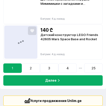
Мимимишки с загадками и
заданиями
|
Батуми
4 д. назад
140
₾
Детский конструктор LEGO Friends
42605 Mars Space Base and Rocket
|
Батуми
4 д. назад
1
2
3
4
25
...
Далее
Услуги продвижения Unlim.ge