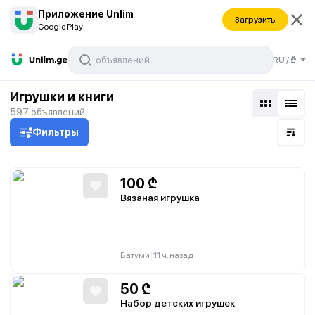
Приложение Unlim
Загрузить
Google Play
RU
/
₾
Игрушки и книги
597
объявлений
Фильтры
100
₾
Вязаная игрушка
|
Батуми
11 ч. назад
50
₾
Набор детских игрушек