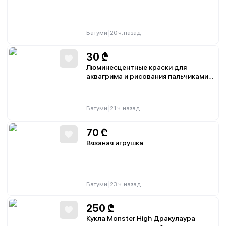
|
Батуми
20 ч. назад
30
₾
Люминесцентные краски для
аквагрима и рисования пальчиками,
набор 12 шт
|
Батуми
21 ч. назад
70
₾
Вязаная игрушка
|
Батуми
23 ч. назад
250
₾
Кукла Monster High Дракулаура