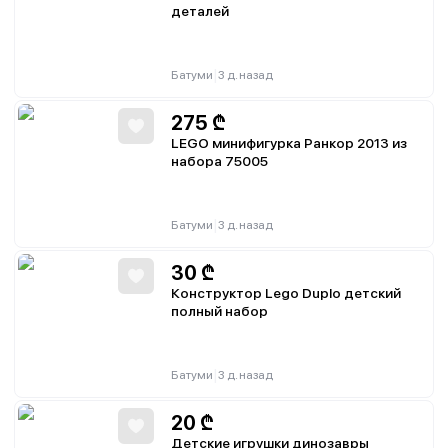
деталей
|
Батуми
3 д. назад
275
₾
LEGO минифигурка Ранкор 2013 из
набора 75005
|
Батуми
3 д. назад
30
₾
Конструктор Lego Duplo детский
полный набор
|
Батуми
3 д. назад
20
₾
Детские игрушки динозавры