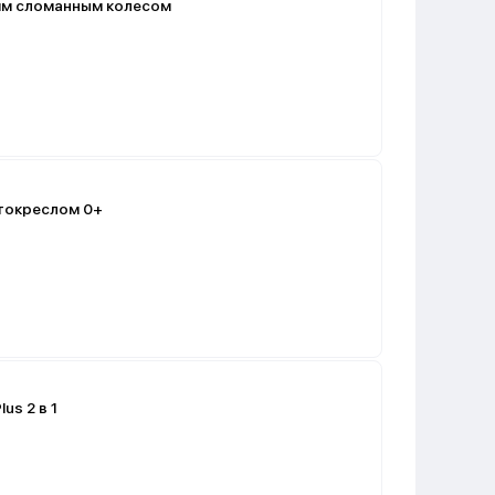
ним сломанным колесом
втокреслом 0+
us 2 в 1