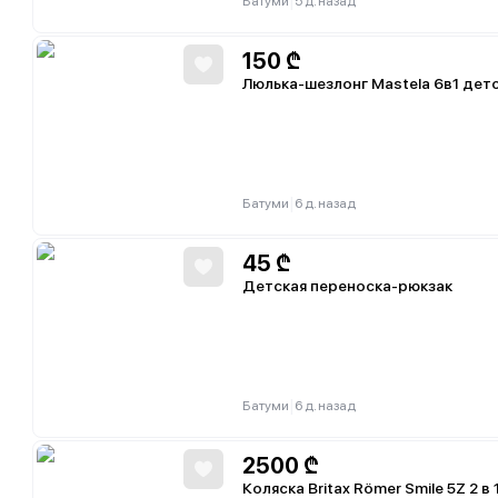
|
Батуми
5 д. назад
150
₾
Люлька-шезлонг Mastela 6в1 дет
|
Батуми
6 д. назад
45
₾
Детская переноска-рюкзак
|
Батуми
6 д. назад
2500
₾
Коляска Britax Römer Smile 5Z 2 в