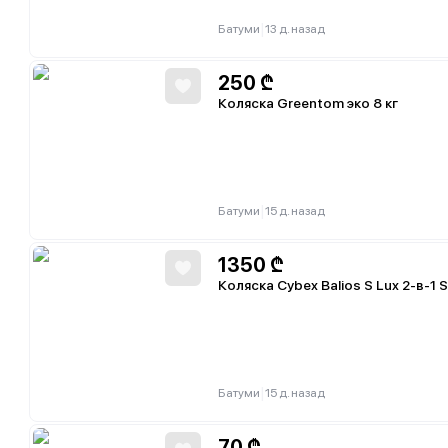
|
Батуми
13 д. назад
250
₾
Коляска Greentom эко 8 кг
|
Батуми
15 д. назад
1350
₾
Коляска Cybex Balios S Lux 2-в-1 S
|
Батуми
15 д. назад
70
₾