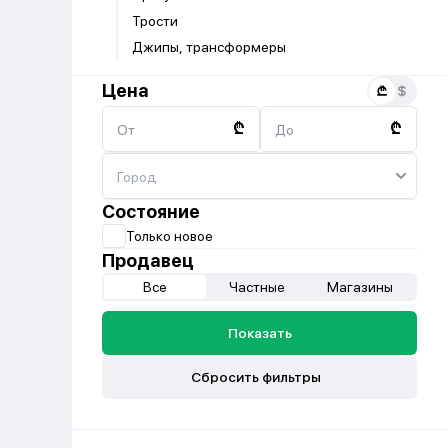
Трости
Джипы, трансформеры
Цена
₾
₾
От
До
Состояние
Только новое
Продавец
Все
Частные
Магазины
Показать
Сбросить фильтры