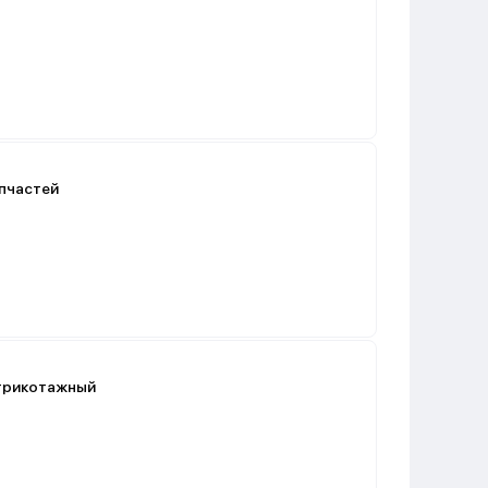
апчастей
 трикотажный