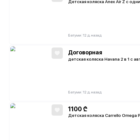
Детская коляска Anex Air Z с од
|
Батуми
12 д. назад
Договорная
детская коляска Havana 2 в 1 с а
|
Батуми
12 д. назад
1100
₾
Детская коляска Carrello Omega Pl