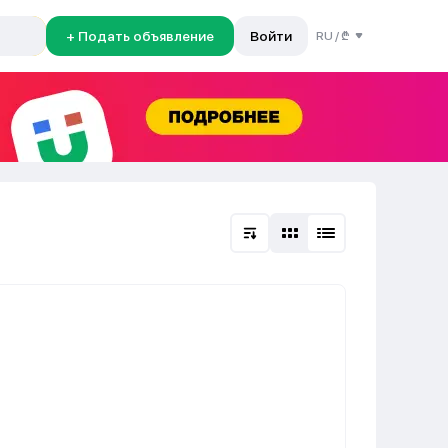
+ Подать объявление
Войти
RU
/
₾