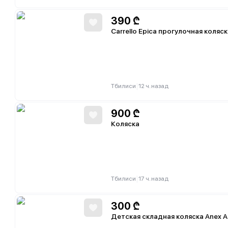
390
₾
Carrello Epica прогулочная коляс
|
Тбилиси
12 ч. назад
900
₾
Коляска
|
Тбилиси
17 ч. назад
300
₾
Детская складная коляска Anex Ai