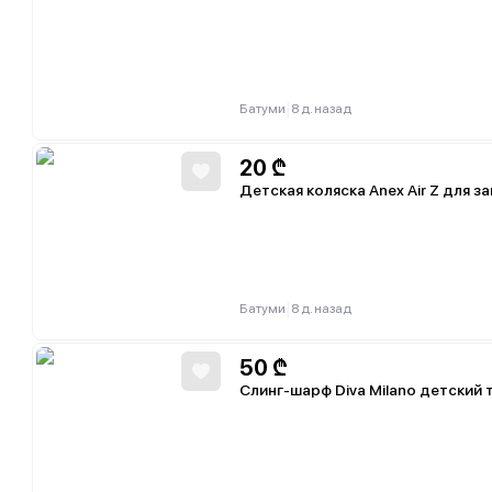
|
Батуми
8 д. назад
20
₾
Детская коляска Anex Air Z для з
|
Батуми
8 д. назад
50
₾
Слинг-шарф Diva Milano детский