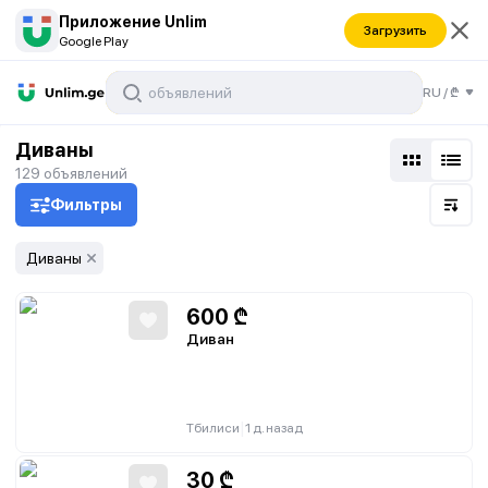
Приложение Unlim
Загрузить
Google Play
RU
/
₾
Диваны
129
объявлений
Фильтры
Диваны
600
₾
Диван
|
Тбилиси
1 д. назад
30
₾