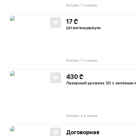
|
Батуми
7 ч. назад
17
₾
Штангенциркуль
|
Батуми
7 ч. назад
430
₾
Лазерный уровень 3D с зелёным 
|
Батуми
3 д. назад
Договорная