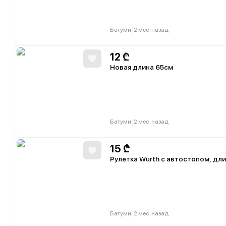
|
Батуми
2 мес. назад
12
₾
Новая длина 65см
|
Батуми
2 мес. назад
15
₾
Рулетка Wurth с автостопом, дли
|
Батуми
2 мес. назад