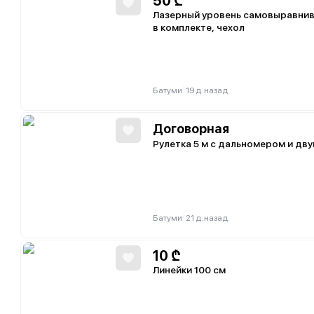
50
₾
Лазерный уровень самовыравнив
в комплекте, чехол
|
Батуми
19 д. назад
Договорная
Рулетка 5 м с дальномером и дв
|
Батуми
21 д. назад
10
₾
Линейки 100 см