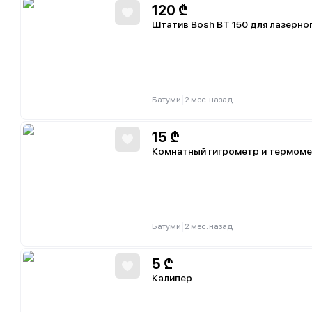
120
₾
Штатив Bosh BT 150 для лазерно
|
Батуми
2 мес. назад
15
₾
Комнатный гигрометр и термом
|
Батуми
2 мес. назад
5
₾
Калипер