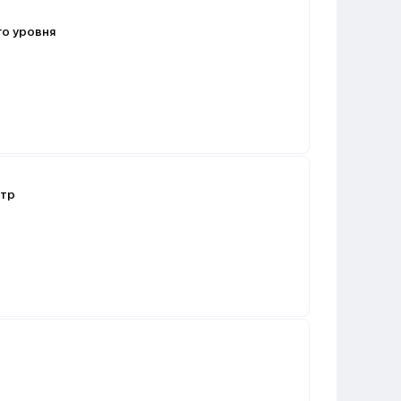
го уровня
етр