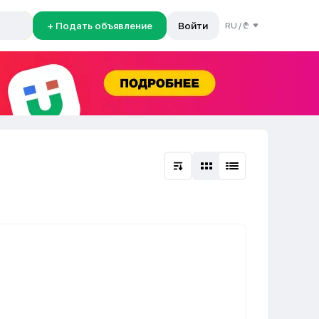
+ Подать объявление
Войти
RU
/
₾