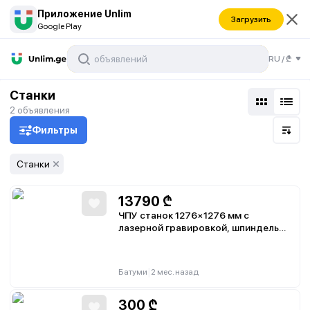
Приложение Unlim
Загрузить
Google Play
RU
/
₾
Станки
2
объявления
Фильтры
Станки
13790
₾
ЧПУ станок 1276×1276 мм с
лазерной гравировкой, шпиндель
2200 Вт, цанга ER20, поворотная
ось 100 мм, DSP-DSV, DDCS
|
Батуми
2 мес. назад
300
₾