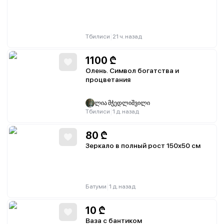
|
Тбилиси
21 ч. назад
1100
₾
Олень. Символ богатства и
процветания
ლია მჭედლიშვილი
|
Тбилиси
1 д. назад
80
₾
Зеркало в полный рост 150х50 см
|
Батуми
1 д. назад
10
₾
Ваза с бантиком