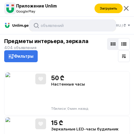
Приложение Unlim
Загрузить
Google Play
RU
/
₾
Предметы интерьера, зеркала
404
объявления
Фильтры
50
₾
Настенные часы
|
Тбилиси
0 мин. назад
15
₾
Зеркальные LED-часы будильник