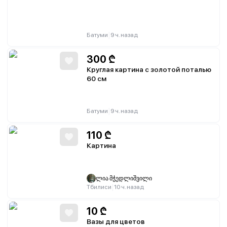
|
Батуми
9 ч. назад
300
₾
Круглая картина с золотой поталью
60 см
|
Батуми
9 ч. назад
110
₾
Картина
ლია მჭედლიშვილი
|
Тбилиси
10 ч. назад
10
₾
Вазы для цветов