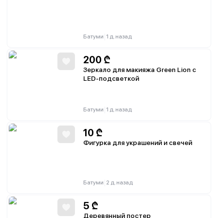
|
Батуми
1 д. назад
200
₾
Зеркало для макияжа Green Lion с
LED-подсветкой
|
Батуми
1 д. назад
10
₾
Фигурка для украшений и свечей
|
Батуми
2 д. назад
5
₾
Деревянный постер