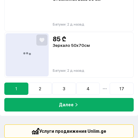
|
Батуми
2 д. назад
85
₾
Зеркало 50х70см
|
Батуми
2 д. назад
1
2
3
4
17
...
Далее
Услуги продвижения Unlim.ge