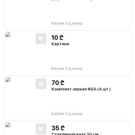
|
Батуми
2 д. назад
10
₾
Картина
|
Батуми
2 д. назад
70
₾
Комплект зеркал IKEA (4 шт.)
|
Батуми
2 д. назад
35
₾
Стеклянная ваза 30 см