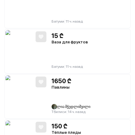
|
Батуми
11 ч. назад
15
₾
Ваза для фруктов
|
Батуми
11 ч. назад
1650
₾
Павлины
ლია მჭედლიშვილი
|
Тбилиси
14 ч. назад
150
₾
Тёплые пледы