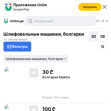
Приложение Unlim
Загрузить
Google Play
RU
/
₾
и
Шлифовальные машинки, болгарки
14
объявлений
Фильтры
Шлифовальные машинки, болгарки
30
₾
Болгарка Makita
|
Батуми
15 ч. назад
100
₾