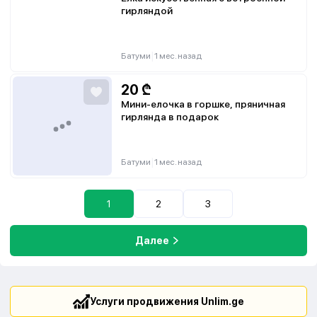
гирляндой
|
Батуми
1 мес. назад
20
₾
Мини-елочка в горшке, пряничная
гирлянда в подарок
|
Батуми
1 мес. назад
1
2
3
Далее
Услуги продвижения Unlim.ge