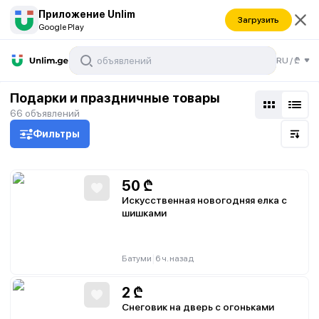
Приложение Unlim
Загрузить
Google Play
RU
/
₾
Подарки и праздничные товары
66
объявлений
Фильтры
50
₾
Искусственная новогодняя елка с
шишками
|
Батуми
6 ч. назад
2
₾
Снеговик на дверь с огоньками