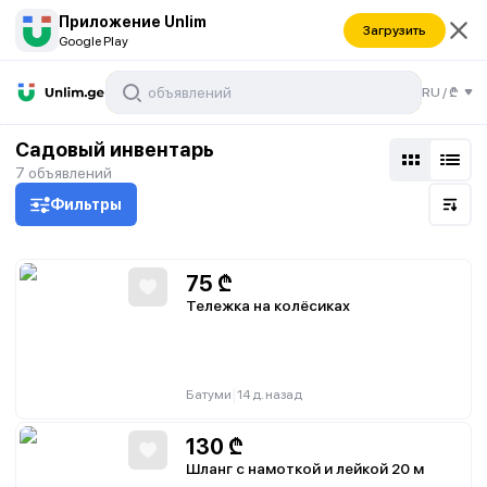
Приложение Unlim
Загрузить
Google Play
RU
/
₾
Садовый инвентарь
7
объявлений
Фильтры
75
₾
Тележка на колёсиках
|
Батуми
14 д. назад
130
₾
Шланг с намоткой и лейкой 20 м