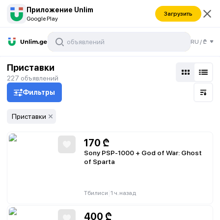
Приложение Unlim
Загрузить
Google Play
RU
/
₾
Приставки
227
объявлений
Фильтры
Приставки
170
₾
Sony PSP-1000 + God of War: Ghost
of Sparta
|
Тбилиси
1 ч. назад
400
₾