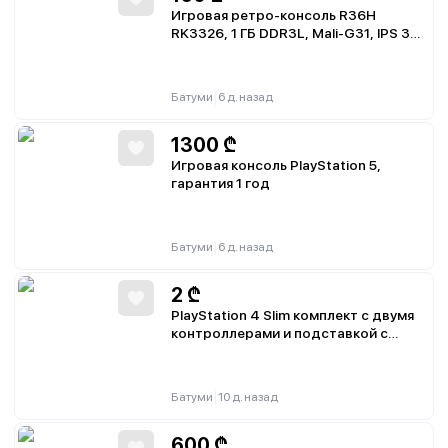
Игровая ретро-консоль R36H
RK3326, 1 ГБ DDR3L, Mali-G31, IPS 3,5
дюйма, 640×480, microSD до 2ТБ,
Android и Linux
|
Батуми
6 д. назад
1300
₾
Игровая консоль PlayStation 5,
гарантия 1 год
|
Батуми
6 д. назад
2
₾
PlayStation 4 Slim комплект с двумя
контроллерами и подставкой с
охлаждением и зарядкой для
геймпадов
|
Батуми
10 д. назад
600
₾