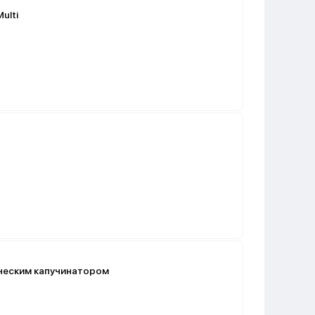
ulti
ческим капучинатором