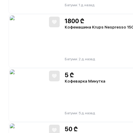
|
Батуми
1 д. назад
1800
₾
Кофемашина Krups Nespresso 15
|
Батуми
2 д. назад
5
₾
Кофеварка Минутка
|
Батуми
5 д. назад
50
₾