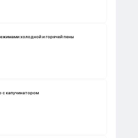
режимами холодной и горячей пены
о с капучинатором