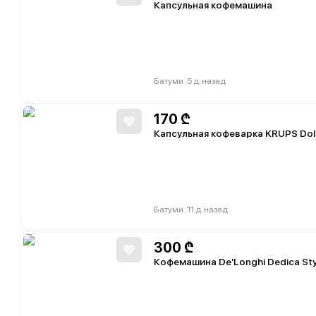
Капсульная кофемашина
|
Батуми
5 д. назад
170
₾
Капсульная кофеварка KRUPS Dolc
|
Батуми
11 д. назад
300
₾
Кофемашина De'Longhi Dedica St