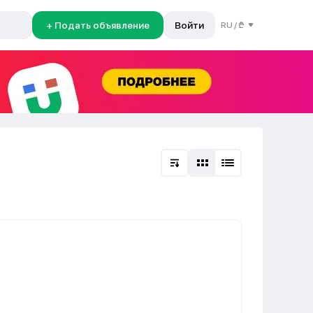
+ Подать объявление
Войти
RU
/
₾