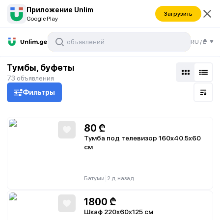
Приложение Unlim
Загрузить
Google Play
RU
/
₾
Тумбы, буфеты
73
объявления
Фильтры
80
₾
Тумба под телевизор 160x40.5x60
см
|
Батуми
2 д. назад
1800
₾
Шкаф 220x60x125 см