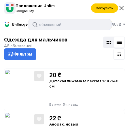
Приложение Unlim
Загрузить
Google Play
RU
/
₾
Одежда для мальчиков
48
объявлений
Фильтры
20
₾
Детская пижама Minecraft 134-140
см
|
Батуми
5 ч. назад
22
₾
Анорак, новый