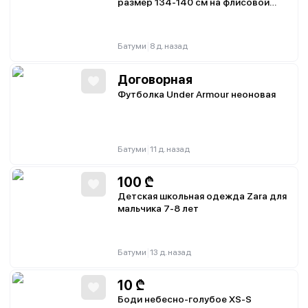
размер 134-140 см на флисовой
подкладке
|
Батуми
8 д. назад
Договорная
Футболка Under Armour неоновая
|
Батуми
11 д. назад
100
₾
Детская школьная одежда Zara для
мальчика 7-8 лет
|
Батуми
13 д. назад
10
₾
Боди небесно-голубое XS-S