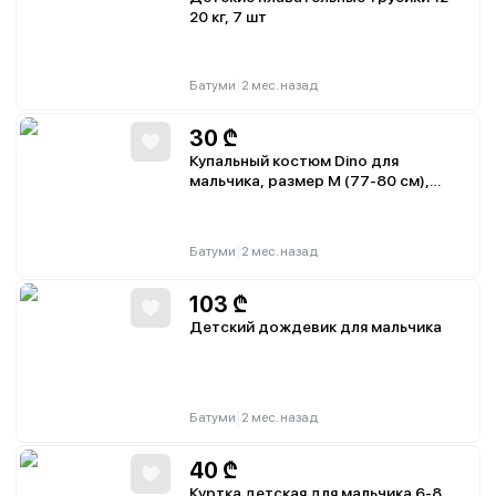
20 кг, 7 шт
|
Батуми
2 мес. назад
30
₾
Купальный костюм Dino для
мальчика, размер M (77-80 см),
шапочка в комплекте
|
Батуми
2 мес. назад
103
₾
Детский дождевик для мальчика
|
Батуми
2 мес. назад
40
₾
Куртка детская для мальчика 6-8