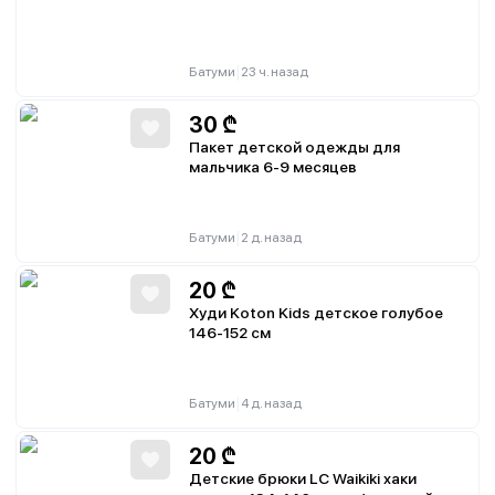
|
Батуми
23 ч. назад
30
₾
Пакет детской одежды для
мальчика 6-9 месяцев
|
Батуми
2 д. назад
20
₾
Худи Koton Kids детское голубое
146-152 см
|
Батуми
4 д. назад
20
₾
Детские брюки LC Waikiki хаки