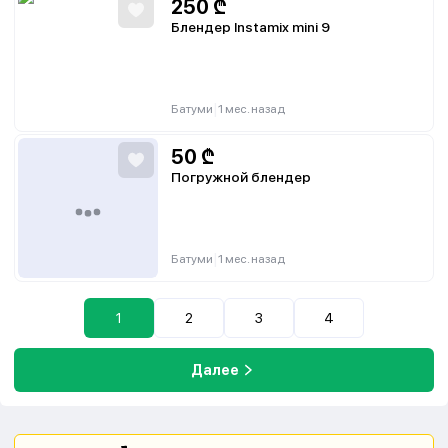
250
₾
Блендер Instamix mini 9
|
Батуми
1 мес. назад
50
₾
Погружной блендер
|
Батуми
1 мес. назад
1
2
3
4
Далее