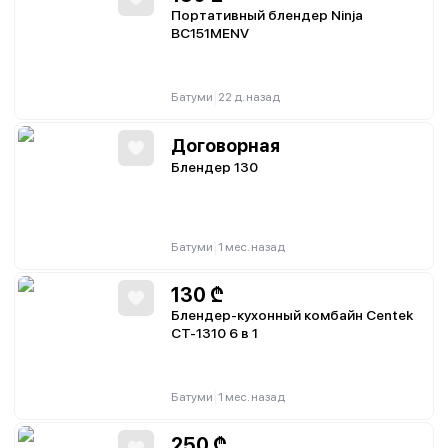
Портативный блендер Ninja
BC151MENV
|
Батуми
22 д. назад
Договорная
Блендер 130
|
Батуми
1 мес. назад
130
₾
Блендер-кухонный комбайн Centek
CT-1310 6 в 1
|
Батуми
1 мес. назад
250
₾