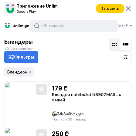
Приложение Unlim
Загрузить
Google Play
RU
/
₾
Блендеры
73
объявления
Фильтры
Блендеры
179
₾
Блендер nutribullet NB907MASL с
чашей
შპს მაიმარკეტი
|
Тбилиси
10 ч. назад
250
₾