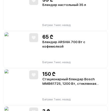
Блендер настольный 35 л
|
Батуми
1 мес. назад
65
₾
Блендер ARSHIA 700 Вт с
кофемолкой
|
Батуми
1 мес. назад
150
₾
Стационарный блендер Bosch
MMB6172S, 1200 Вт, стеклянная
чаша 1,5 л, 2 скорости, импульсный
режим
|
Батуми
1 мес. назад