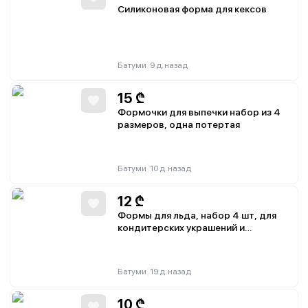
Силиконовая форма для кексов
|
Батуми
9 д. назад
15
₾
Формочки для выпечки набор из 4
размеров, одна потертая
|
Батуми
10 д. назад
12
₾
Формы для льда, набор 4 шт, для
кондитерских украшений и
желатиновых конфет
|
Батуми
19 д. назад
10
₾