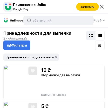
Приложение Unlim
Загрузить
Google Play
RU
/
₾
Принадлежности для выпечки
27
объявлений
Фильтры
Принадлежности для выпечки
10
₾
Формочки для выпечки
|
Батуми
11 ч. назад
5
₾