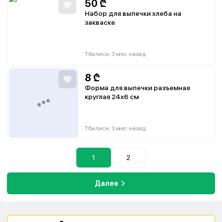
50
₾
Набор для выпечки хлеба на
закваске
|
Тбилиси
3 мес. назад
8
₾
Форма для выпечки разъемная
круглая 24х6 см
|
Тбилиси
3 мес. назад
1
2
Далее