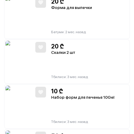
20
₾
Форма для выпечки
|
Батуми
2 мес. назад
20
₾
Скалки 2 шт
|
Тбилиси
3 мес. назад
10
₾
Набор форм для печенья 10Gel
|
Тбилиси
3 мес. назад