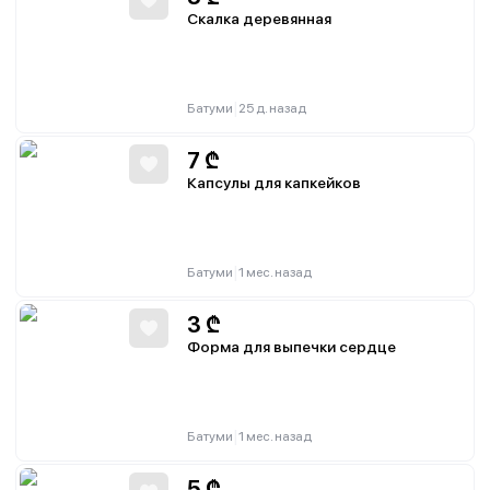
Скалка деревянная
|
Батуми
25 д. назад
7
₾
Капсулы для капкейков
|
Батуми
1 мес. назад
3
₾
Форма для выпечки сердце
|
Батуми
1 мес. назад
5
₾