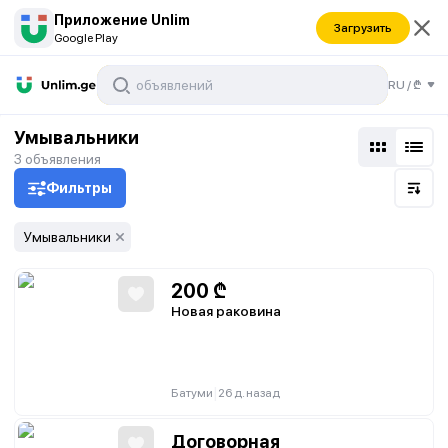
Приложение Unlim
Загрузить
Google Play
RU
/
₾
Умывальники
3
объявления
Фильтры
Умывальники
200
₾
Новая раковина
|
Батуми
26 д. назад
Договорная