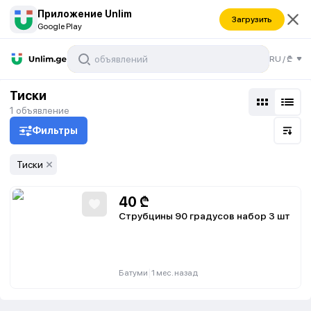
Приложение Unlim
Загрузить
Google Play
RU
/
₾
Тиски
1
объявление
Фильтры
Тиски
40
₾
Струбцины 90 градусов набор 3 шт
|
Батуми
1 мес. назад