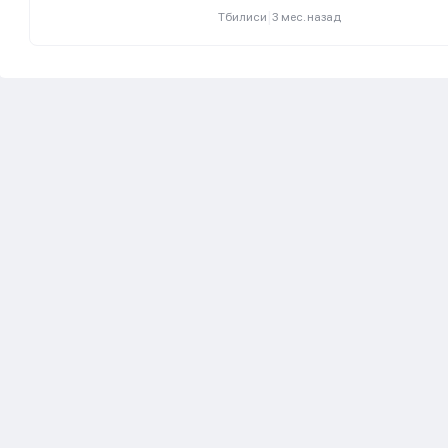
|
Тбилиси
3 мес. назад