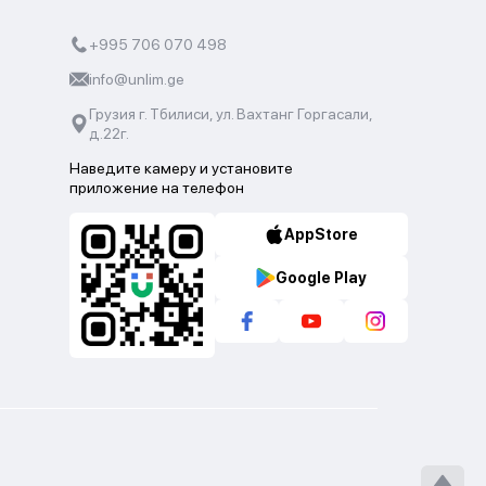
+995 706 070 498
info@unlim.ge
Грузия г. Тбилиси, ул. Вахтанг Горгасали,
д.22г.
Наведите камеру и установите
приложение на телефон
AppStore
Google Play