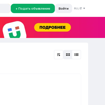
+ Подать объявление
Войти
RU
/
₾