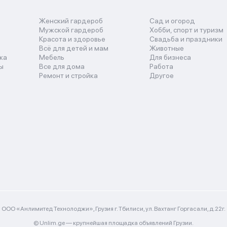
Женский гардероб
Сад и огород
Мужской гардероб
Хобби, спорт и туризм
Красота и здоровье
Свадьба и праздники
Всё для детей и мам
Животные
ка
Мебель
Для бизнеса
ы
Все для дома
Работа
Ремонт и стройка
Другое
ООО «Анлимитед Технолоджи», Грузия г. Тбилиси, ул. Вахтанг Горгасали, д.22г.
© Unlim.ge —
крупнейшая площадка объявлений Грузии.