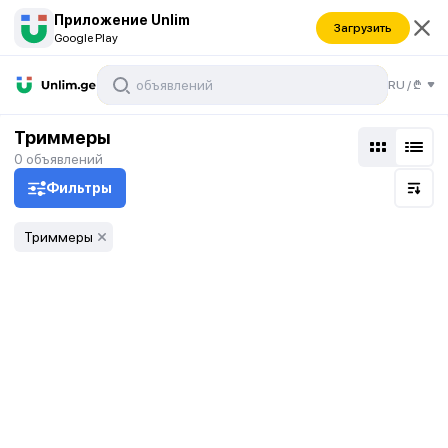
Приложение Unlim
Загрузить
Google Play
RU
/
₾
Триммеры
0
объявлений
Фильтры
Триммеры