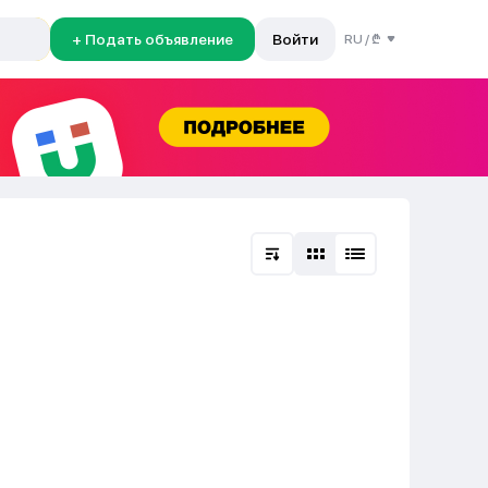
+ Подать объявление
Войти
RU
/
₾