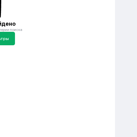
йдено
терии поиска
ьтры