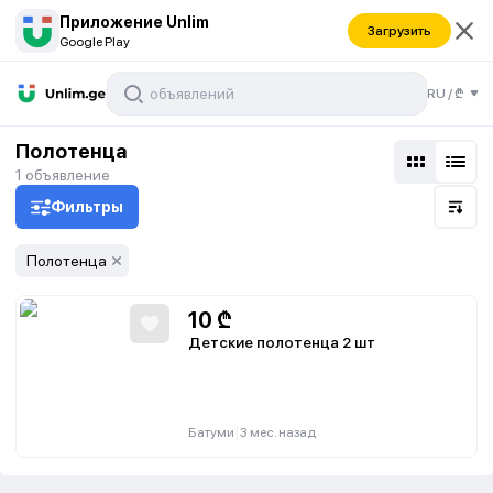
Приложение Unlim
Загрузить
Google Play
RU
/
₾
Полотенца
1
объявление
Фильтры
Полотенца
10
₾
Детские полотенца 2 шт
|
Батуми
3 мес. назад