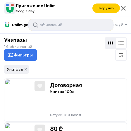
Приложение Unlim
Загрузить
Google Play
RU
/
₾
Унитазы
14
объявлений
Фильтры
Унитазы
Договорная
Унитаз 100л
|
Батуми
18 ч. назад
80
₾