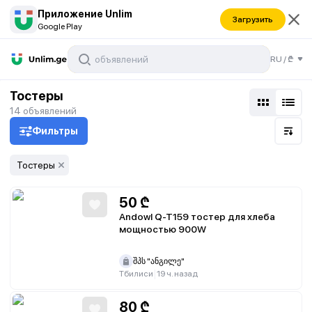
Приложение Unlim
Загрузить
Google Play
RU
/
₾
Тостеры
14
объявлений
Фильтры
Тостеры
50
₾
Andowl Q-T159 тостер для хлеба
мощностью 900W
შპს "ანგილე"
|
Тбилиси
19 ч. назад
80
₾