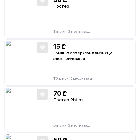
Тостер
|
Батуми
3 мес. назад
15
₾
Гриль-тостер/сэндвичница
электрическая
|
Тбилиси
3 мес. назад
70
₾
Тостер Philips
|
Батуми
3 мес. назад