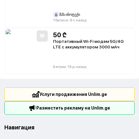
შპს ინოტექი
|
Тбилиси
8 ч. назад
50
₾
Портативный Wi‑Fi модем 5G/4G
LTE с аккумулятором 3000 мАч
|
Батуми
19 д. назад
Услуги продвижения Unlim.ge
Разместить рекламу на Unlim.ge
Навигация