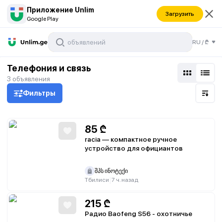
Приложение Unlim
Загрузить
Google Play
RU
/
₾
Телефония и связь
3
объявления
Фильтры
85
₾
racia — компактное ручное
устройство для официантов
შპს ინოტექი
|
Тбилиси
7 ч. назад
215
₾
Радио Baofeng S56 - охотничье