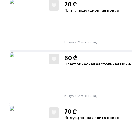
70
₾
Плита индукционная новая
|
Батуми
2 мес. назад
60
₾
Электрическая настольная мини-п
|
Батуми
2 мес. назад
70
₾
Индукционная плита новая