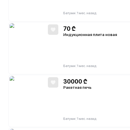
|
Батуми
1 мес. назад
70
₾
Индукционная плита новая
|
Батуми
1 мес. назад
30000
₾
Ракетная печь
|
Батуми
1 мес. назад