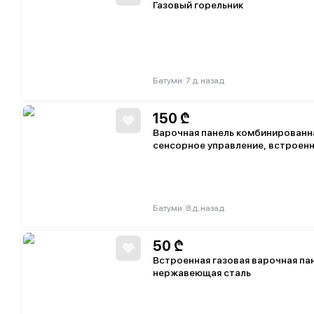
Газовый горельник
|
Батуми
7 д. назад
150
₾
Варочная панель комбинированна
сенсорное управление, встроенн
|
Батуми
8 д. назад
50
₾
Встроенная газовая варочная пан
нержавеющая сталь