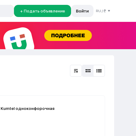
+ Подать объявление
Войти
RU
/
₾
а Kumtel одноконфорочная