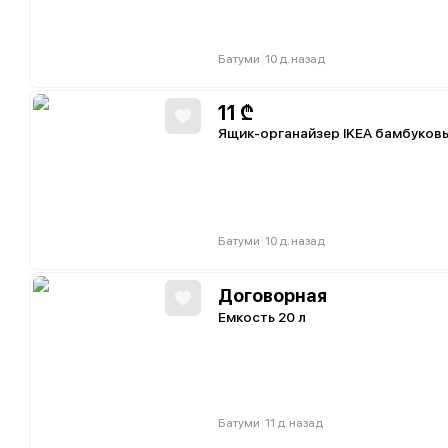
|
Батуми
10 д. назад
11
₾
Ящик-органайзер IKEA бамбуков
|
Батуми
10 д. назад
Договорная
Емкость 20 л
|
Батуми
11 д. назад