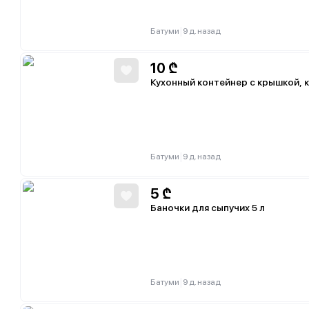
|
Батуми
9 д. назад
10
₾
Кухонный контейнер с крышкой,
|
Батуми
9 д. назад
5
₾
Баночки для сыпучих 5 л
|
Батуми
9 д. назад