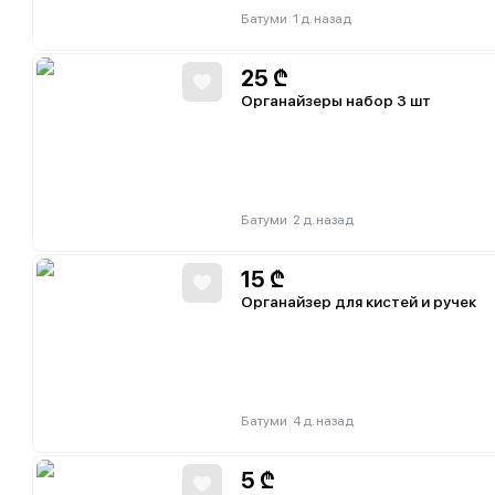
|
Батуми
1 д. назад
25
₾
Органайзеры набор 3 шт
|
Батуми
2 д. назад
15
₾
Органайзер для кистей и ручек
|
Батуми
4 д. назад
5
₾