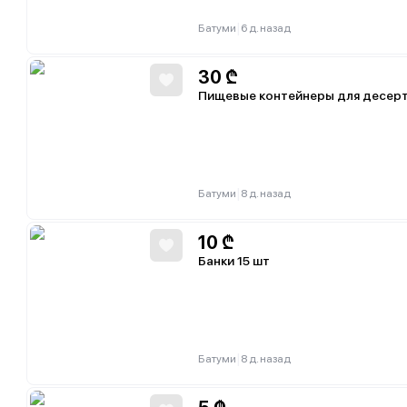
|
Батуми
6 д. назад
30
₾
Пищевые контейнеры для десерт
|
Батуми
8 д. назад
10
₾
Банки 15 шт
|
Батуми
8 д. назад