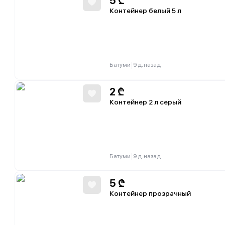
5
₾
Контейнер белый 5 л
|
Батуми
9 д. назад
2
₾
Контейнер 2 л серый
|
Батуми
9 д. назад
5
₾
Контейнер прозрачный