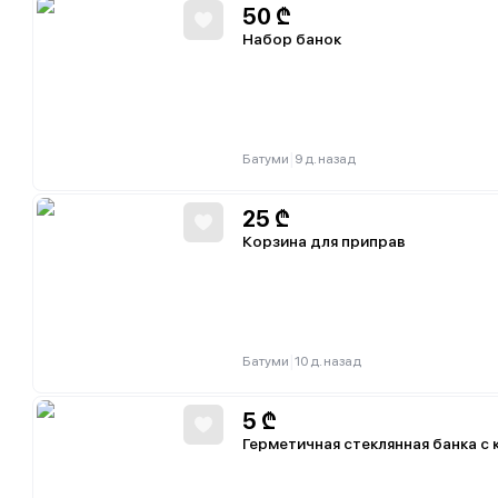
50
₾
Набор банок
|
Батуми
9 д. назад
25
₾
Корзина для приправ
|
Батуми
10 д. назад
5
₾
Герметичная стеклянная банка с 