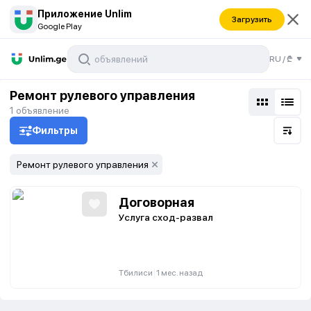
Приложение Unlim
Загрузить
Google Play
RU
/
₾
Ремонт рулевого управления
1
объявление
Фильтры
Ремонт рулевого управления
Договорная
Услуга сход-развал
|
Тбилиси
1 мес. назад