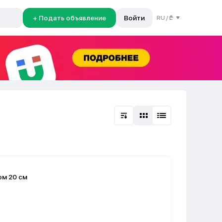
+ Подать объявление
Войти
RU
/
₾
м 20 см