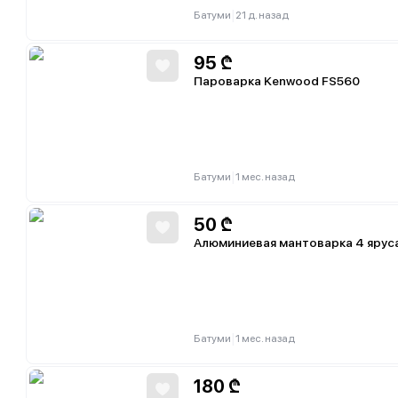
|
Батуми
21 д. назад
95
₾
Пароварка Kenwood FS560
|
Батуми
1 мес. назад
50
₾
Алюминиевая мантоварка 4 ярус
|
Батуми
1 мес. назад
180
₾