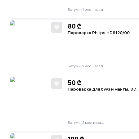
|
Батуми
1 мес. назад
80
₾
Пароварка Philips HD9120/00
|
Батуми
1 мес. назад
50
₾
Пароварка для бууз и манты, 9 л,
|
Батуми
2 мес. назад