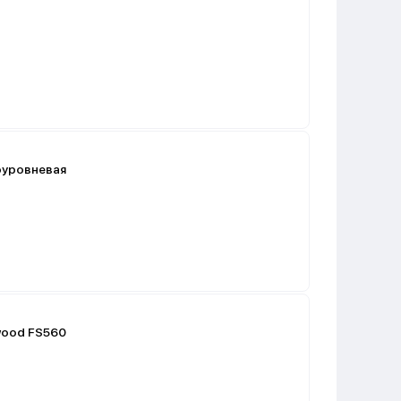
оуровневая
wood FS560