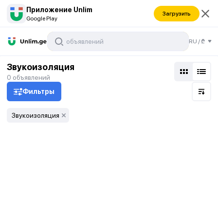
Приложение Unlim
Загрузить
Google Play
RU
/
₾
Звукоизоляция
0
объявлений
Фильтры
Звукоизоляция