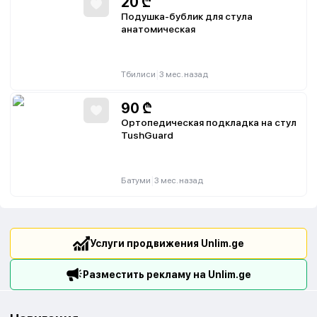
20
₾
Подушка-бублик для стула
анатомическая
|
Тбилиси
3 мес. назад
90
₾
Ортопедическая подкладка на стул
TushGuard
|
Батуми
3 мес. назад
Услуги продвижения Unlim.ge
Разместить рекламу на Unlim.ge