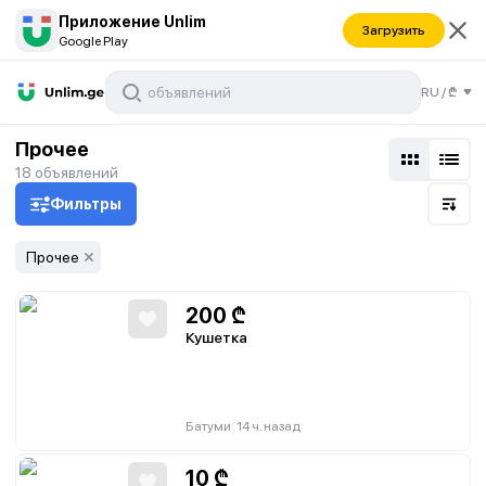
Приложение Unlim
Загрузить
Google Play
RU
/
₾
Прочее
18
объявлений
Фильтры
Прочее
200
₾
Кушетка
|
Батуми
14 ч. назад
10
₾