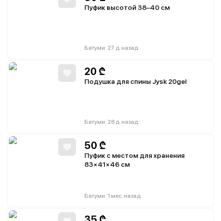
Пуфик высотой 38–40 см
|
Батуми
27 д. назад
20
₾
Подушка для спины Jysk 20gel
|
Батуми
28 д. назад
50
₾
Пуфик с местом для хранения
83×41×46 см
|
Батуми
1 мес. назад
35
₾