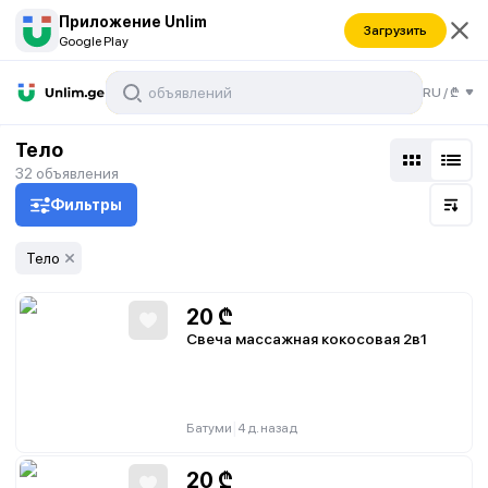
Приложение Unlim
Загрузить
Google Play
RU
/
₾
Тело
32
объявления
Фильтры
Тело
20
₾
Свеча массажная кокосовая 2в1
|
Батуми
4 д. назад
20
₾