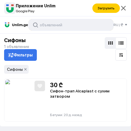
Приложение Unlim
Загрузить
Google Play
RU
/
₾
Сифоны
1
объявление
Фильтры
Сифоны
30
₾
Сифон-трап Alcaplast с сухим
затвором
|
Батуми
20 д. назад