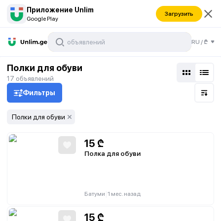
Приложение Unlim
Загрузить
Google Play
RU
/
₾
Полки для обуви
17
объявлений
Фильтры
Полки для обуви
15
₾
Полка для обуви
|
Батуми
1 мес. назад
15
₾