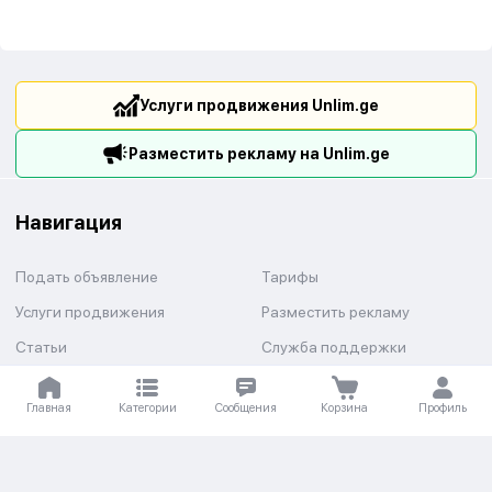
Услуги продвижения Unlim.ge
Разместить рекламу на Unlim.ge
Навигация
Подать объявление
Тарифы
Услуги продвижения
Разместить рекламу
Статьи
Служба поддержки
Условия возврата и возврат
Доставка и оплата
средств
Главная
Категории
Сообщения
Корзина
Профиль
Категории