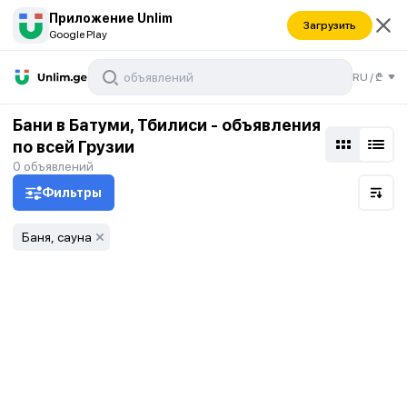
Приложение Unlim
Загрузить
Google Play
RU
/
₾
Бани в Батуми, Тбилиси - объявления
по всей Грузии
0
объявлений
Фильтры
Баня, сауна