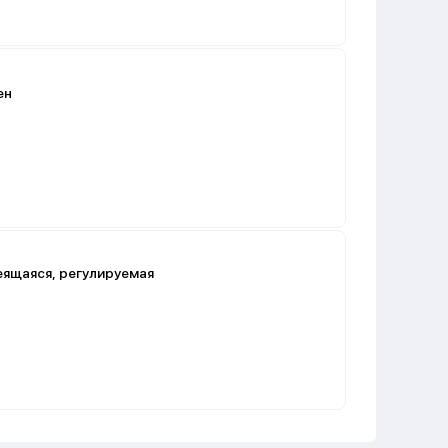
ен
еящаяся, регулируемая