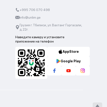
+995 706 070 498
info@unlim.ge
Грузия г. Тбилиси, ул. Вахтанг Горгасали,
д.22г.
Наведите камеру и установите
приложение на телефон
AppStore
Google Play