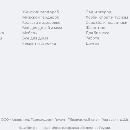
Женский гардероб
Сад и огород
Мужской гардероб
Хобби, спорт и туризм
Красота и здоровье
Свадьба и праздники
Всё для детей и мам
Животные
ка
Мебель
Для бизнеса
ы
Все для дома
Работа
Ремонт и стройка
Другое
ООО «Анлимитед Технолоджи», Грузия г. Тбилиси, ул. Вахтанг Горгасали, д.22г.
© Unlim.ge —
крупнейшая площадка объявлений Грузии.