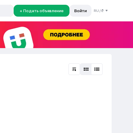
+ Подать объявление
Войти
RU
/
₾