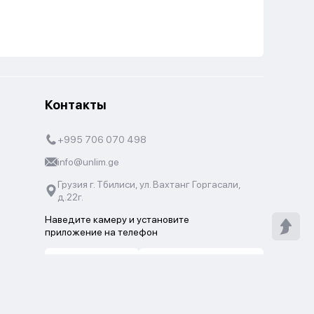
Контакты
+995 706 070 498
info@unlim.ge
Грузия г. Тбилиси, ул. Вахтанг Горгасали,
д.22г.
Наведите камеру и установите
приложение на телефон
AppStore
Google Play