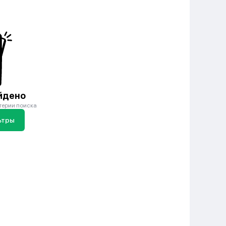
йдено
терии поиска
ьтры