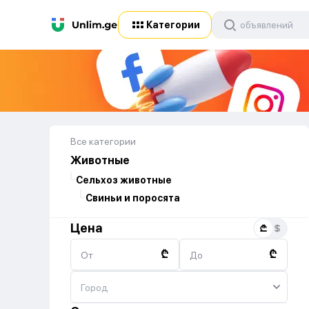
Категории
Все категории
Животные
Сельхоз животные
Свиньи и поросята
Цена
₾
₾
От
До