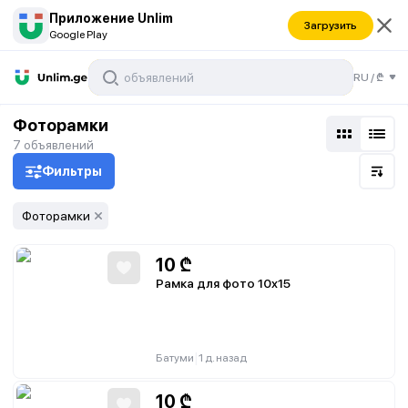
Приложение Unlim
Загрузить
Google Play
RU
/
₾
Фоторамки
7
объявлений
Фильтры
Фоторамки
10
₾
Рамка для фото 10х15
|
Батуми
1 д. назад
10
₾