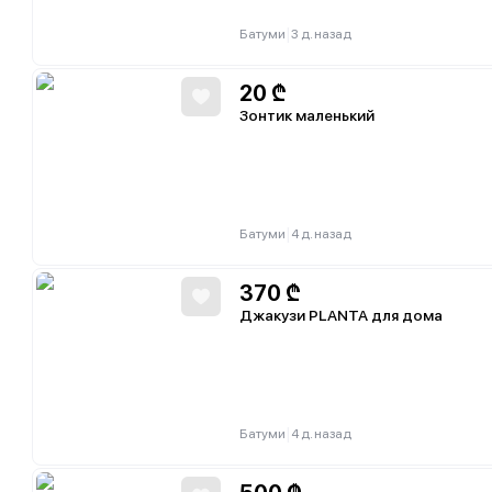
|
Батуми
3 д. назад
20
₾
Зонтик маленький
|
Батуми
4 д. назад
370
₾
Джакузи PLANTA для дома
|
Батуми
4 д. назад