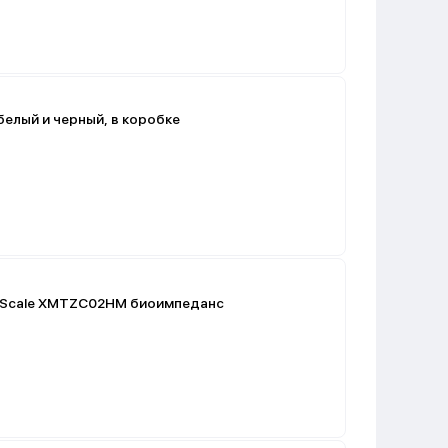
белый и черный, в коробке
on Scale XMTZC02HM биоимпеданс