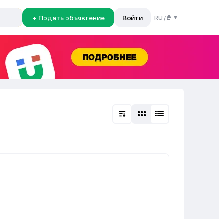
+ Подать объявление
Войти
RU
/
₾