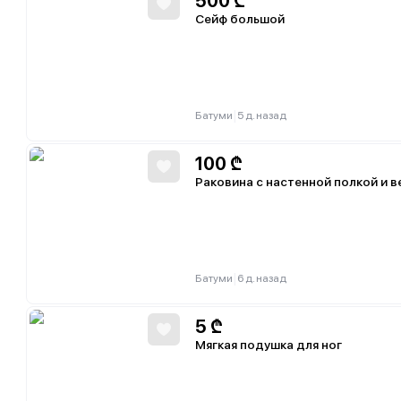
500
₾
Сейф большой
|
Батуми
5 д. назад
100
₾
Раковина с настенной полкой и 
|
Батуми
6 д. назад
5
₾
Мягкая подушка для ног