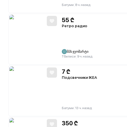
|
Батуми
8 ч. назад
55
₾
Ретро радио
შპს ჯეომარტი
|
Тбилиси
9 ч. назад
7
₾
Подсвечники IKEA
|
Батуми
13 ч. назад
350
₾