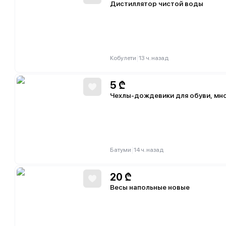
Дистиллятор чистой воды
|
Кобулети
13 ч. назад
5
₾
Чехлы-дождевики для обуви, мно
|
Батуми
14 ч. назад
20
₾
Весы напольные новые