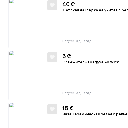
40
₾
Детская накладка на унитаз с р
|
Батуми
8 д. назад
5
₾
Освежитель воздуха Air Wick
|
Батуми
9 д. назад
15
₾
Ваза керамическая белая с рель