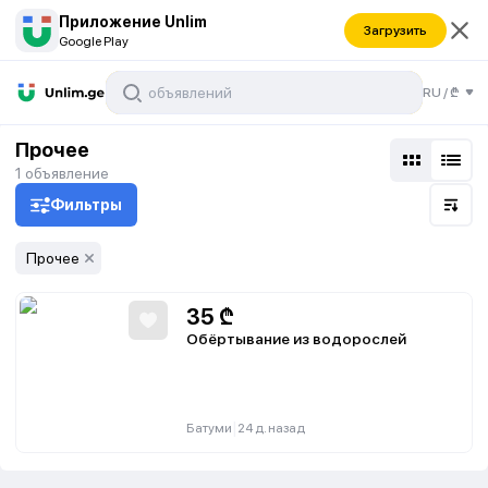
Приложение Unlim
Загрузить
Google Play
RU
/
₾
Прочее
1
объявление
Фильтры
Прочее
35
₾
Обёртывание из водорослей
|
Батуми
24 д. назад