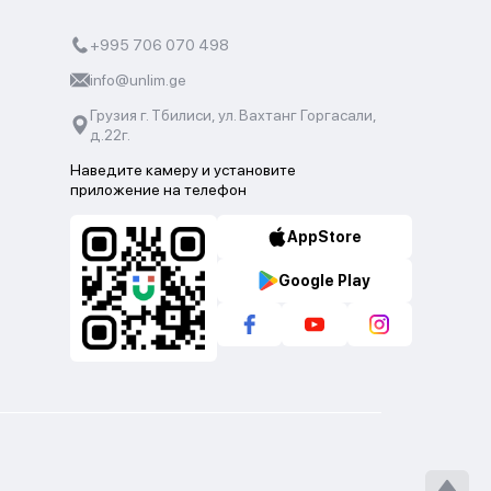
+995 706 070 498
info@unlim.ge
Грузия г. Тбилиси, ул. Вахтанг Горгасали,
д.22г.
Наведите камеру и установите
приложение на телефон
AppStore
Google Play