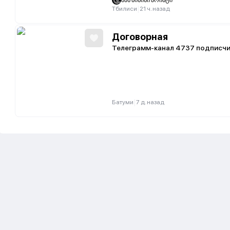
შპს ბისისი პრინტი
|
Тбилиси
21 ч. назад
Договорная
Телеграмм-канал 4737 подписч
|
Батуми
7 д. назад