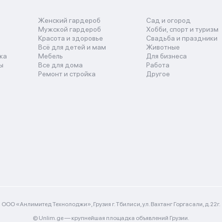
Женский гардероб
Сад и огород
Мужской гардероб
Хобби, спорт и туризм
Красота и здоровье
Свадьба и праздники
Всё для детей и мам
Животные
ка
Мебель
Для бизнеса
ы
Все для дома
Работа
Ремонт и стройка
Другое
ООО «Анлимитед Технолоджи», Грузия г. Тбилиси, ул. Вахтанг Горгасали, д.22г.
© Unlim.ge —
крупнейшая площадка объявлений Грузии.