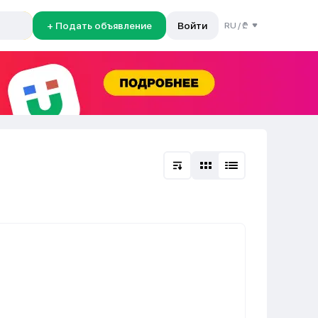
+ Подать объявление
Войти
RU
/
₾